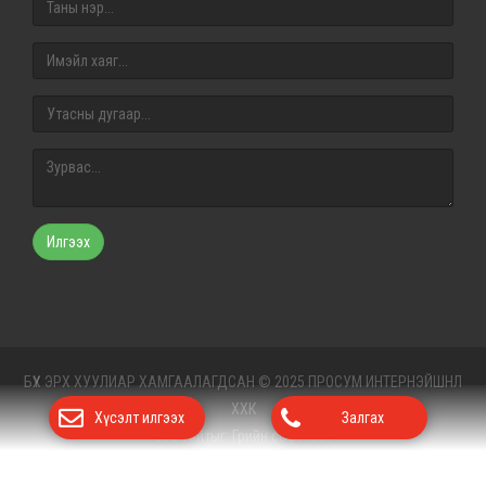
Илгээх
БҮХ ЭРХ ХУУЛИАР ХАМГААЛАГДСАН © 2025 ПРОСУМ ИНТЕРНЭЙШНЛ
ХХК
Хүсэлт илгээх
Залгах
Вэб сайт
ыг:
Грийн софт ХХК
Дуудлагын төв