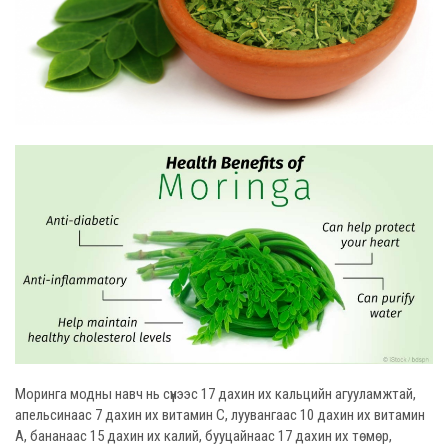
Моринга модны навч нь сүүнээс 17 дахин их кальцийн агууламжтай,
апельсинаас 7 дахин их витамин С, луувангаас 10 дахин их витамин
А, бананаас 15 дахин их калий, бууцайнаас 17 дахин их төмөр,