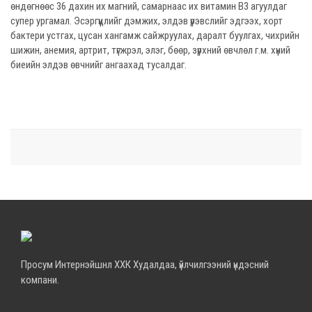
өндөгнөөс 36 дахин их магний, самарнаас их витамин В3 агуулдаг
супер ургамал. Эсэргүүцлийг дэмжих, элдэв үрэвслийг эдгээх, хорт
бактери устгах, цусан хангамж сайжруулах, даралт буулгах, чихрийн
шижин, анемия, артрит, түгжрэл, элэг, бөөр, зүрхний өвчлөл г.м. хүний
биеийн элдэв өвчнийг ангаахад тусалдаг.
Просум Интернэйшнл ХХК Худалдаа, үйлчилгээний үндэсний
компани.